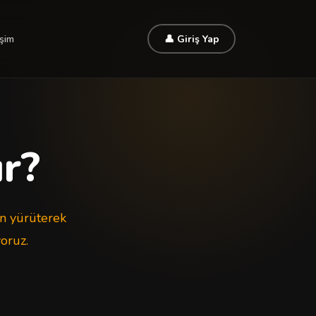
işim
👤 Giriş Yap
ır?
en yürüterek
oruz.