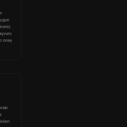
in
 uygun
siniz.
aşvuru
ip onay
nraki
z
cileri