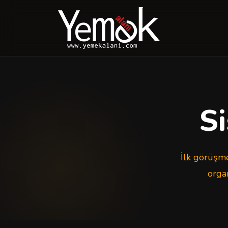
Si
İlk görüşme
organ