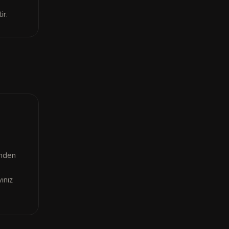
ir.
inden
ınız